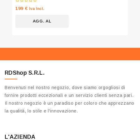
0
199
€
Iva Incl.
su
5
AGG. AL
CARRELLO
RDShop S.R.L.
Benvenuti nel nostro negozio, dove siamo orgogliosi di
fornire prodotti eccezionali e un servizio clienti senza pari.
Il nostro negozio è un paradiso per coloro che apprezzano
la qualità, lo stile e l'innovazione.
L'AZIENDA