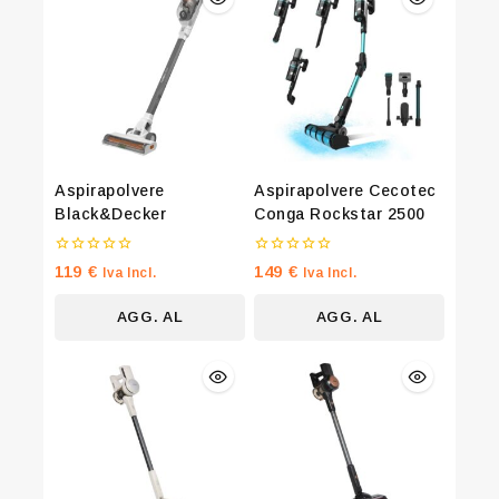
Aspirapolvere
Aspirapolvere Cecotec
Black&Decker
Conga Rockstar 2500
0
0
119
€
149
€
Iva Incl.
Iva Incl.
su
su
5
5
AGG. AL
AGG. AL
CARRELLO
CARRELLO