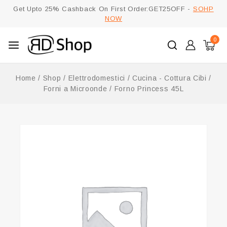
Get Upto 25% Cashback On First Order:GET25OFF -
SOHP
NOW
0
Home
/
Shop
/
Elettrodomestici
/
Cucina - Cottura Cibi
/
Forni a Microonde
/
Forno Princess 45L