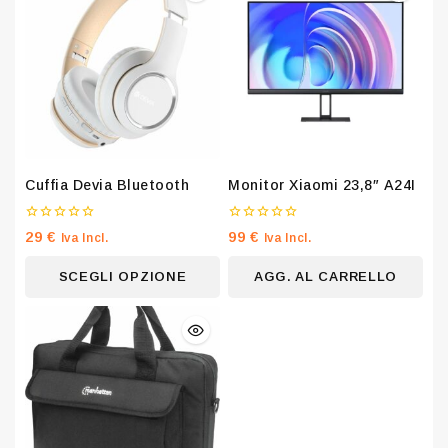
Cuffia Devia Bluetooth
Monitor Xiaomi 23,8″ A24I
0
0
29
€
99
€
Iva Incl.
Iva Incl.
su
su
5
5
SCEGLI OPZIONE
AGG. AL CARRELLO