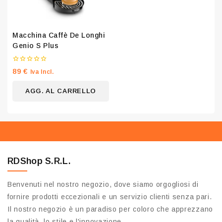
Macchina Caffè De Longhi
Genio S Plus
0
89
€
Iva Incl.
su
5
AGG. AL CARRELLO
RDShop S.R.L.
Benvenuti nel nostro negozio, dove siamo orgogliosi di
fornire prodotti eccezionali e un servizio clienti senza pari.
Il nostro negozio è un paradiso per coloro che apprezzano
la qualità, lo stile e l'innovazione.