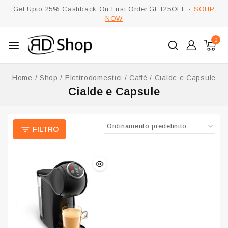
Get Upto 25% Cashback On First Order:GET25OFF -
SOHP
NOW
0
Home
/
Shop
/
Elettrodomestici
/
Caffè
/
Cialde e Capsule
Cialde e Capsule
FILTRO