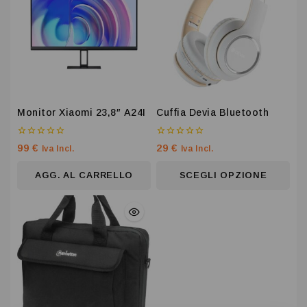
Monitor Xiaomi 23,8″ A24I
Cuffia Devia Bluetooth
0
0
99
€
29
€
Iva Incl.
Iva Incl.
su
su
5
5
AGG. AL CARRELLO
SCEGLI OPZIONE