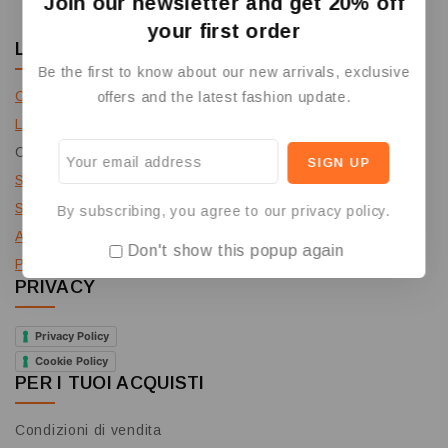
Join our newsletter and get 20% off
your first order
L'AZIENDA
Be the first to know about our new arrivals, exclusive
Contattaci
offers and the latest fashion update.
Lavora con noi
Collabora con noi
Social
Segnala un problema
By subscribing, you agree to our privacy policy.
Area riservata Clienti
Don't show this popup again
Pagamenti
PRIVACY
Privacy Policy
Cookie Policy
PER I TUOI ACQUISTI
Condizioni di vendita