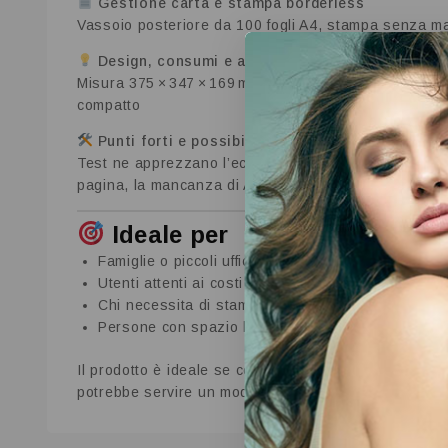
Gestione carta e stampa borderless
Vassoio posteriore da 100 fogli A4, stampa senza ma
Design, consumi e affidabilità
Misura 375 × 347 × 169 mm per 2,9 kg; consuma solo 
compatto
Punti forti e possibili limiti
Test ne apprezzano l’eccellente rapporto qualità‑costo
pagina, la mancanza di ADF, doppia faccia automatica
Ideale per
Famiglie o piccoli uffici con consumi di stampa me
Utenti attenti ai costi a lungo termine che prefer
Chi necessita di stampa fotografica occasionale (
Persone con spazio limitato che apprezzano un d
Il prodotto è ideale se cerchi una stampante efficie
potrebbe servire un modello di fascia superiore.