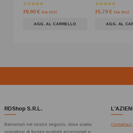
0
0
39,90
€
25,70
€
Iva Incl.
Iva Incl.
su
su
5
5
AGG. AL CARRELLO
AGG. AL CA
RDShop S.R.L.
L'AZIE
Benvenuti nel nostro negozio, dove siamo
Contattaci
orgogliosi di fornire prodotti eccezionali e