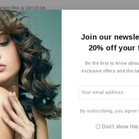
rgini fino a 10×15 cm
12 W in stampa, 3 W in standby e 0,2 W spento
L’assenza di dis
Join our newsle
20% off your 
, l’ottima fedeltà del testo e delle foto
.
Alcuni feedback online 
 o display, e un’armatura plastica piuttosto semplice
.
Be the first to know abou
exclusive offers and the l
dio‑bassi (1–2 utenti)
iscono ricariche economiche
postcard, ricordi, foto 10×15 cm) senza margini
esign compatto e silenzioso
By subscribing, you agree t
nte, low‑cost nel tempo e semplice da usare. Se per te è fondame
Don't show thi