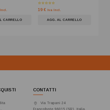
0
19
€
Incl.
Iva Incl.
su
5
AL CARRELLO
AGG. AL CARRELLO
CQUISTI
CONTATTI
dita
Via Trapani 24
Francofonte 96015 (SR), Italia.