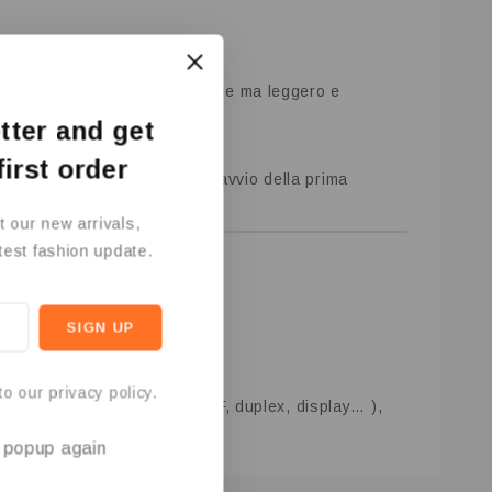
play rende il pannello minimale ma leggero e
tter and get
first order
evidenziano la lentezza nell’avvio della prima
t our new arrivals,
atest fashion update.
o our privacy policy.
ntale l’automatizzazione (ADF, duplex, display… ),
s popup again