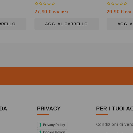
0
0
27,90
€
29,90
€
Iva Incl.
Iva 
su
su
5
5
RRELLO
AGG. AL CARRELLO
AGG. 
NDA
PRIVACY
PER I TUOI A
Condizioni di ven
Privacy Policy
Cookie Policy