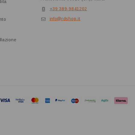
dita
+39 389-9841202
info@rdshop.it
nto
llazione