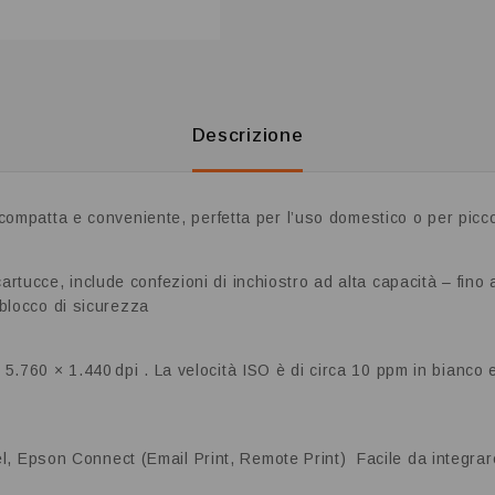
Descrizione
ompatta e conveniente, perfetta per l’uso domestico o per piccol
cartucce, include confezioni di inchiostro ad alta capacità – fino
n blocco di sicurezza
a 5.760 × 1.440 dpi
.
La velocità ISO è di circa 10 ppm in bianco 
l, Epson Connect (Email Print, Remote Print)
Facile da integrar