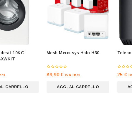
Indesit 10KG
Mesh Mercusys Halo H30
Teleco
6XWKIT
0
0
89,90
€
25
€
ncl.
Iva Incl.
I
su
su
5
5
AL CARRELLO
AGG. AL CARRELLO
A