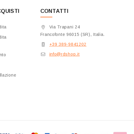
CQUISTI
CONTATTI
dita
Via Trapani 24
Francofonte 96015 (SR), Italia.
dita
+39 389-9841202
info@rdshop.it
nto
llazione