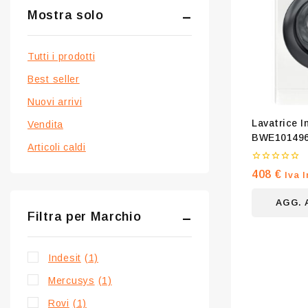
Mostra solo
Tutti i prodotti
Best seller
Nuovi arrivi
Lavatrice 
Vendita
BWE10149
Articoli caldi
0
408
€
Iva I
su
5
AGG. 
Filtra per Marchio
Indesit
(1)
Mercusys
(1)
Rovi
(1)