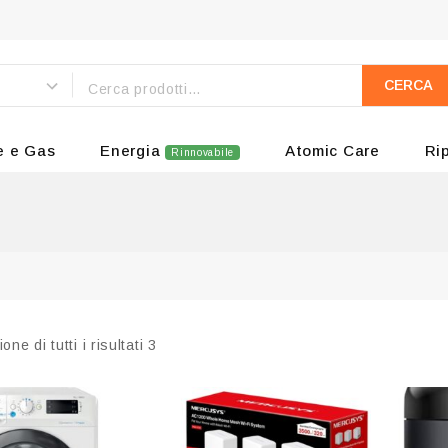
CERCA
e e Gas
Energia
Atomic Care
Ri
Rinnovabile
one di tutti i risultati
3