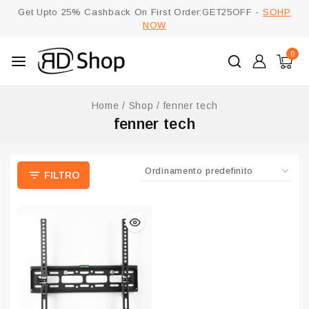
Get Upto 25% Cashback On First Order:GET25OFF -
SOHP
NOW
0
Home
/
Shop
/
fenner tech
fenner tech
FILTRO