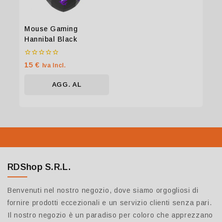
Mouse Gaming
Hannibal Black
0
15
€
Iva Incl.
su
5
AGG. AL
CARRELLO
RDShop S.R.L.
Benvenuti nel nostro negozio, dove siamo orgogliosi di
fornire prodotti eccezionali e un servizio clienti senza pari.
Il nostro negozio è un paradiso per coloro che apprezzano