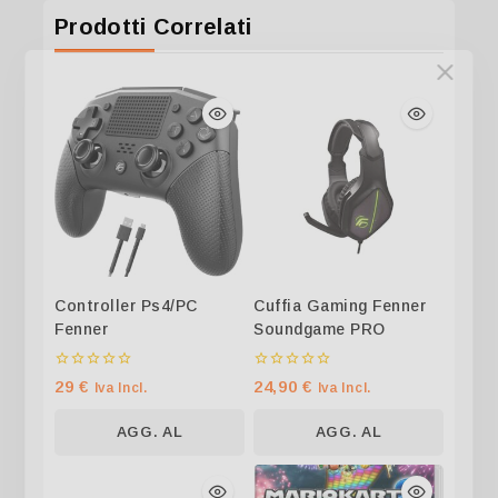
Prodotti Correlati
Controller Ps4/PC
Cuffia Gaming Fenner
Fenner
Soundgame PRO
0
0
29
€
24,90
€
Iva Incl.
Iva Incl.
su
su
5
5
AGG. AL
AGG. AL
CARRELLO
CARRELLO