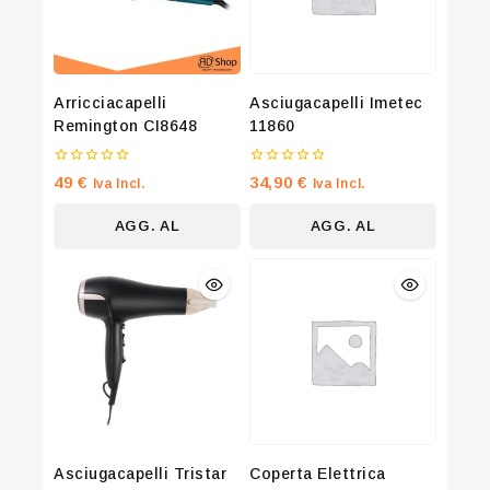
Arricciacapelli
Asciugacapelli Imetec
Remington CI8648
11860
0
0
49
€
34,90
€
Iva Incl.
Iva Incl.
su
su
5
5
AGG. AL
AGG. AL
CARRELLO
CARRELLO
Join our newsletter and get 20% off
your first order
Asciugacapelli Tristar
Coperta Elettrica
Be the first to know about our new arrivals, exclusive