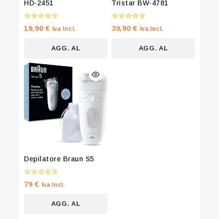
HD-2451
Tristar BW-4781
offers and the latest fashion update.
0
0
19,90
€
39,90
€
Iva Incl.
Iva Incl.
su
su
5
5
AGG. AL
AGG. AL
CARRELLO
CARRELLO
By subscribing, you agree to our privacy policy.
Don't show this popup again
Depilatore Braun S5
0
79
€
Iva Incl.
su
5
AGG. AL
CARRELLO