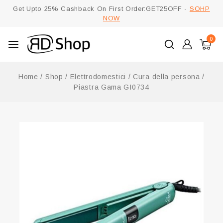
Get Upto 25% Cashback On First Order:GET25OFF -
SOHP
NOW
0
Home
/
Shop
/
Elettrodomestici
/
Cura della persona
/
Piastra Gama GI0734