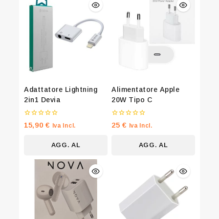
Adattatore Lightning
Alimentatore Apple
2in1 Devia
20W Tipo C
0
0
15,90
€
25
€
Iva Incl.
Iva Incl.
su
su
5
5
AGG. AL
AGG. AL
CARRELLO
CARRELLO