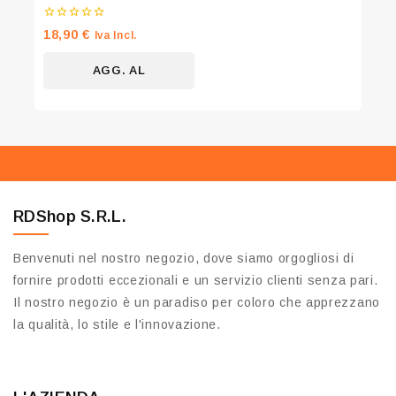
Don't show this popup again
0
18,90
€
Iva Incl.
su
5
AGG. AL
CARRELLO
RDShop S.R.L.
Benvenuti nel nostro negozio, dove siamo orgogliosi di
fornire prodotti eccezionali e un servizio clienti senza pari.
Il nostro negozio è un paradiso per coloro che apprezzano
la qualità, lo stile e l'innovazione.