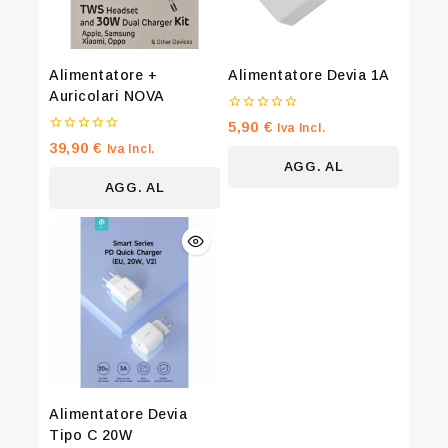
Alimentatore +
Alimentatore Devia 1A
Auricolari NOVA
0
5,90
€
Iva Incl.
su
0
39,90
€
Iva Incl.
5
su
AGG. AL
5
AGG. AL
CARRELLO
Join our newsletter and get 20% off
CARRELLO
your first order
Be the first to know about our new arrivals, exclusive
offers and the latest fashion update.
By subscribing, you agree to our privacy policy.
Alimentatore Devia
Tipo C 20W