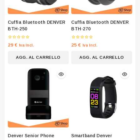
Cuffia Bluetooth DENVER
Cuffia Bluetooth DENVER
BTH-250
BTH-270
0
0
29
€
25
€
Iva Incl.
Iva Incl.
su
su
5
5
AGG. AL CARRELLO
AGG. AL CARRELLO
Denver Senior Phone
Smartband Denver