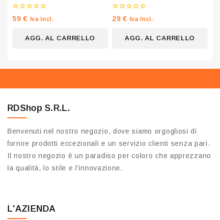
0
0
59
€
29
€
Iva Incl.
Iva Incl.
su
su
5
5
AGG. AL CARRELLO
AGG. AL CARRELLO
RDShop S.R.L.
Benvenuti nel nostro negozio, dove siamo orgogliosi di
fornire prodotti eccezionali e un servizio clienti senza pari.
Il nostro negozio è un paradiso per coloro che apprezzano
la qualità, lo stile e l'innovazione.
L'AZIENDA