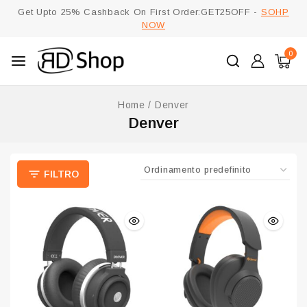
Get Upto 25% Cashback On First Order:GET25OFF -
SOHP
NOW
0
Home
/
Denver
Denver
FILTRO