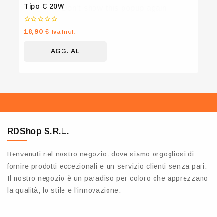
Tipo C 20W
Don't show this popup again
0
18,90
€
Iva Incl.
su
5
AGG. AL
CARRELLO
RDShop S.R.L.
Benvenuti nel nostro negozio, dove siamo orgogliosi di
fornire prodotti eccezionali e un servizio clienti senza pari.
Il nostro negozio è un paradiso per coloro che apprezzano
la qualità, lo stile e l'innovazione.