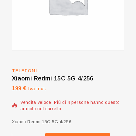
TELEFONI
Xiaomi Redmi 15C 5G 4/256
199
€
11 prodotti venduti nelle ultime 19 ore
Iva Incl.
Vendita veloce! Più di 4 persone hanno questo
articolo nel carrello
Xiaomi Redmi 15C 5G 4/256