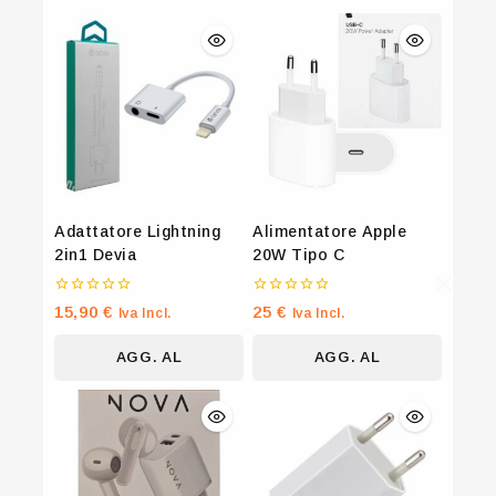
Adattatore Lightning
Alimentatore Apple
2in1 Devia
20W Tipo C
0
0
15,90
€
25
€
Iva Incl.
Iva Incl.
su
su
5
5
AGG. AL
AGG. AL
CARRELLO
CARRELLO