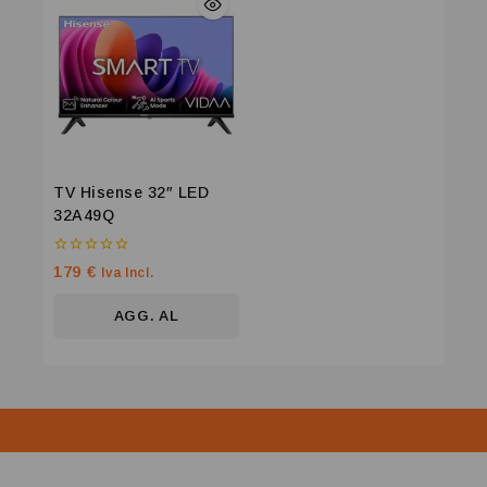
TV Hisense 32″ LED
32A49Q
0
179
€
Iva Incl.
su
5
AGG. AL
CARRELLO