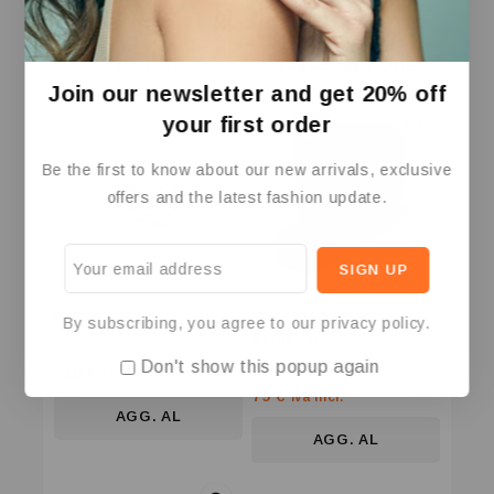
0
0
648
€
199
€
Iva Incl.
Iva Incl.
su
su
5
5
AGG. AL
SCEGLI OPZIONE
Join our newsletter and get 20% off
CARRELLO
your first order
Be the first to know about our new arrivals, exclusive
offers and the latest fashion update.
Notebook HP
Macchina Caffè
By subscribing, you agree to our privacy policy.
Scischare
Don't show this popup again
0
519
€
Iva Incl.
su
0
79
€
Iva Incl.
5
su
AGG. AL
5
AGG. AL
CARRELLO
CARRELLO