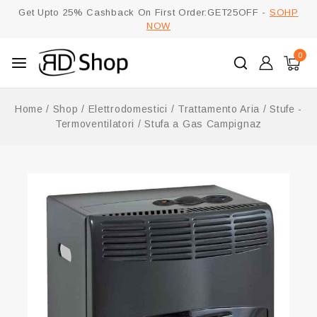
Get Upto 25% Cashback On First Order:GET25OFF -
SOHP
NOW
0
Home
/
Shop
/
Elettrodomestici
/
Trattamento Aria
/
Stufe -
Termoventilatori
/
Stufa a Gas Campignaz