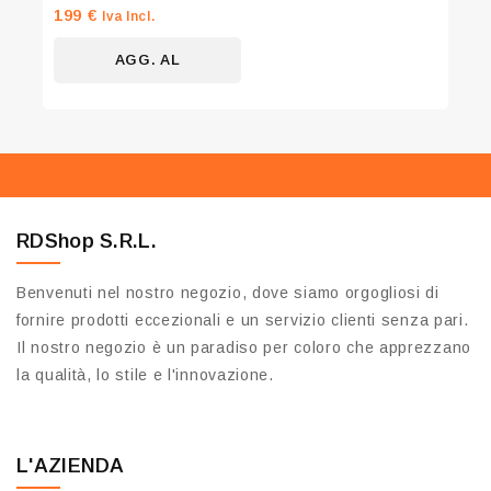
0
199
€
Iva Incl.
su
5
AGG. AL
CARRELLO
RDShop S.R.L.
Benvenuti nel nostro negozio, dove siamo orgogliosi di
fornire prodotti eccezionali e un servizio clienti senza pari.
Il nostro negozio è un paradiso per coloro che apprezzano
la qualità, lo stile e l'innovazione.
L'AZIENDA