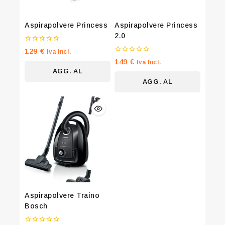
Aspirapolvere Princess
Aspirapolvere Princess
2.0
0
129
€
Iva Incl.
su
0
149
€
Iva Incl.
5
su
AGG. AL
5
AGG. AL
CARRELLO
CARRELLO
Aspirapolvere Traino
Bosch