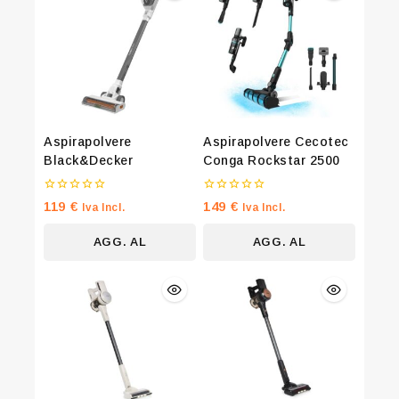
Aspirapolvere
Aspirapolvere Cecotec
Black&Decker
Conga Rockstar 2500
0
0
119
€
149
€
Iva Incl.
Iva Incl.
su
su
5
5
AGG. AL
AGG. AL
CARRELLO
CARRELLO