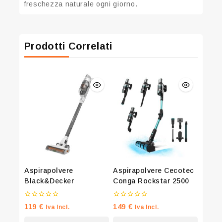
freschezza naturale ogni giorno.
Prodotti Correlati
Aspirapolvere
Aspirapolvere Cecotec
Black&Decker
Conga Rockstar 2500
0
0
119
€
149
€
Iva Incl.
Iva Incl.
su
su
5
5