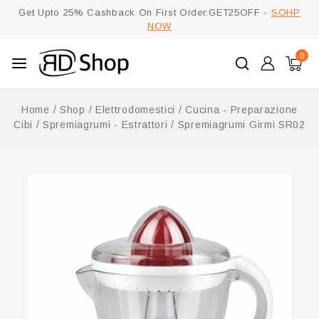
Get Upto 25% Cashback On First Order:GET25OFF -
SOHP
NOW
0
Home
/
Shop
/
Elettrodomestici
/
Cucina - Preparazione
Cibi
/
Spremiagrumi - Estrattori
/
Spremiagrumi Girmi SR02