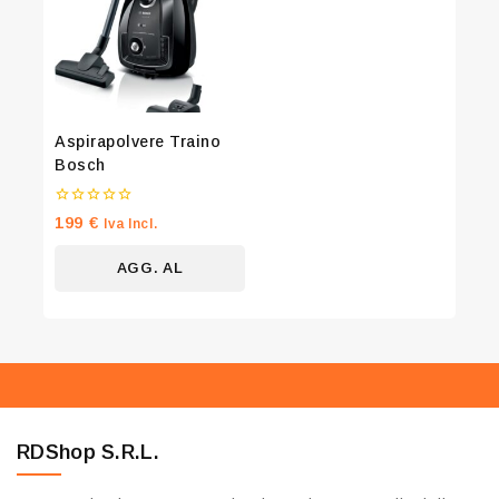
Aspirapolvere Traino
Bosch
0
199
€
Iva Incl.
su
5
AGG. AL
CARRELLO
RDShop S.R.L.