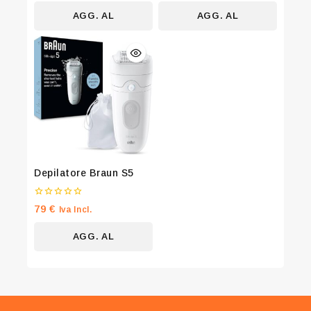
5
5
AGG. AL
AGG. AL
CARRELLO
CARRELLO
Depilatore Braun S5
0
79
€
Iva Incl.
su
5
AGG. AL
CARRELLO