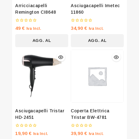
Arricciacapelli
Asciugacapelli Imetec
Remington CI8648
11860
0
0
49
€
34,90
€
Iva Incl.
Iva Incl.
su
su
Join our newsletter and get 20% off
5
5
AGG. AL
AGG. AL
your first order
CARRELLO
CARRELLO
Be the first to know about our new arrivals, exclusive
offers and the latest fashion update.
By subscribing, you agree to our privacy policy.
Don't show this popup again
Asciugacapelli Tristar
Coperta Elettrica
HD-2451
Tristar BW-4781
0
0
19,90
€
39,90
€
Iva Incl.
Iva Incl.
su
su