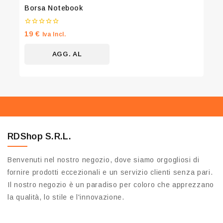
Borsa Notebook
0
19
€
Iva Incl.
su
5
AGG. AL
CARRELLO
RDShop S.R.L.
Benvenuti nel nostro negozio, dove siamo orgogliosi di
fornire prodotti eccezionali e un servizio clienti senza pari.
Il nostro negozio è un paradiso per coloro che apprezzano
la qualità, lo stile e l'innovazione.