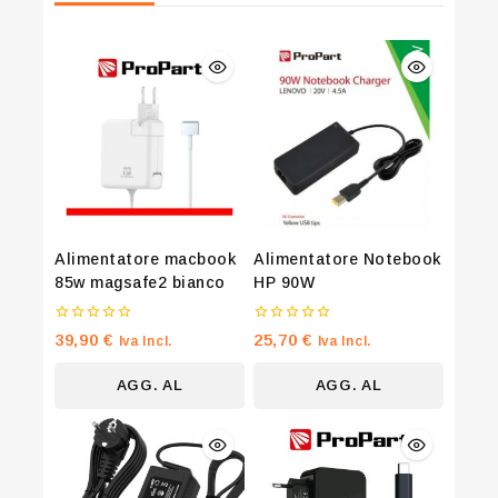
Join our newsletter and get 20% off
Alimentatore macbook
Alimentatore Notebook
your first order
85w magsafe2 bianco
HP 90W
Be the first to know about our new arrivals, exclusive
0
0
39,90
€
25,70
€
Iva Incl.
Iva Incl.
offers and the latest fashion update.
su
su
5
5
AGG. AL
AGG. AL
CARRELLO
CARRELLO
By subscribing, you agree to our privacy policy.