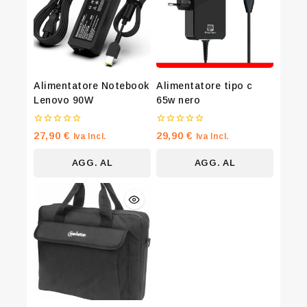
Don't show this popup again
Alimentatore Notebook
Alimentatore tipo c
Lenovo 90W
65w nero
0
0
27,90
€
29,90
€
Iva Incl.
Iva Incl.
su
su
5
5
AGG. AL
AGG. AL
CARRELLO
CARRELLO