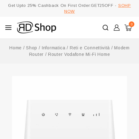
Get Upto 25% Cashback On First Order:GET25OFF -
SOHP
NOW
0
Home
/
Shop
/
Informatica
/
Reti e Connettività
/
Modem
Router
/
Router Vodafone Mi-Fi Home