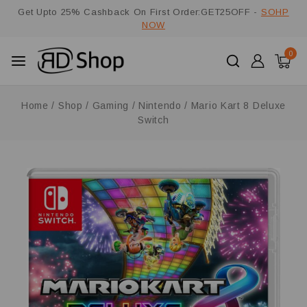
Get Upto 25% Cashback On First Order:GET25OFF -
SOHP
NOW
0
Home
/
Shop
/
Gaming
/
Nintendo
/
Mario Kart 8 Deluxe
Switch