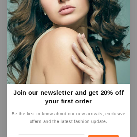
Mario Kart 8 Deluxe è un classico moderno:
veloce, colorato, accessibile e sempre divertente.
Un must per ogni possessore di Nintendo Switch!
Prodotti Correlati
Join our newsletter and get 20% off
your first order
Be the first to know about our new arrivals, exclusive
offers and the latest fashion update.
Controller Ps4/PC
Cuffia Gaming Fenner
Fenner
Soundgame PRO