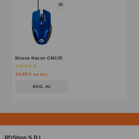
Mouse Nacon GM105
0
19,90
€
Iva Incl.
su
5
AGG. AL
CARRELLO
RDShop S.R.L.