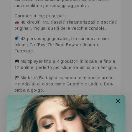
funzionalità e personaggi aggiuntivi.
Caratteristiche principali:
48 circuiti: tra classici rimasterizzati e tracciati
originali, inclusi quelli delle vecchie console.
42 personaggi giocabili, tra cui nuovi come
Inkling Girl/Boy, Re Boo, Bowser Junior e
Tartosso.
Multiplayer fino a 4 giocatori in locale, e fino a
12 online, perfetto per sfide tra amici o in famiglia.
Modalità Battaglia rivisitata, con nuove arene
e modalità di gioco come Guardie e Ladri e Bob-
omba a go-go.
Assistenza alla guida: perfetta per i più piccoli
o per chi gioca per la prima volta.
Compatibile con il Pass Percorsi Aggiuntivi
(venduto separatamente), che aggiunge altri
circuiti per ancora più divertimento.