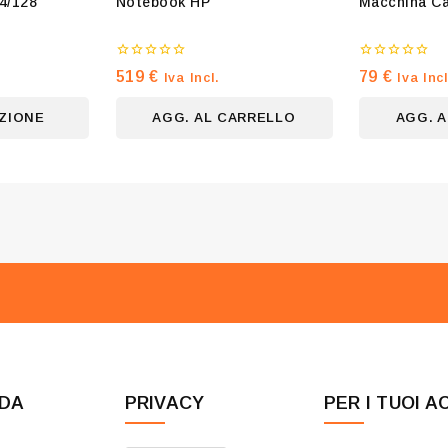
4/128
Notebook HP
Macchina Ca
0
0
519
€
79
€
Iva Incl.
Iva Incl
su
su
5
5
ZIONE
AGG. AL CARRELLO
AGG. 
NDA
PRIVACY
PER I TUOI A