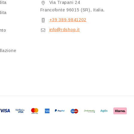
dita
Via Trapani 24
Francofonte 96015 (SR), Italia.
dita
+39 389-9841202
info@rdshop.it
nto
llazione