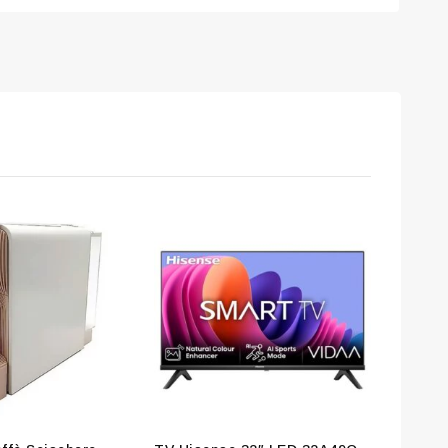
tter and get
first order
t our new arrivals,
atest fashion update.
o our privacy policy.
s popup again