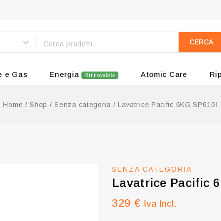
CERCA
e e Gas
Energia
Atomic Care
Ri
Rinnovabile
Home
/
Shop
/
Senza categoria
/
Lavatrice Pacific 6KG SP610I
SENZA CATEGORIA
Lavatrice Pacific 
329
€
Iva Incl.
2 prodotti venduti nelle ult