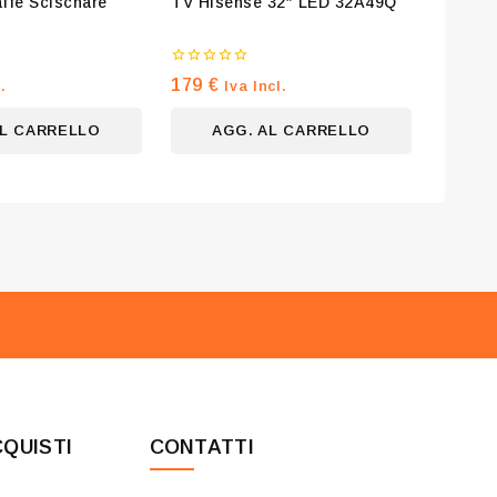
ffè Scischare
TV Hisense 32″ LED 32A49Q
0
179
€
.
Iva Incl.
su
5
AL CARRELLO
AGG. AL CARRELLO
CQUISTI
CONTATTI