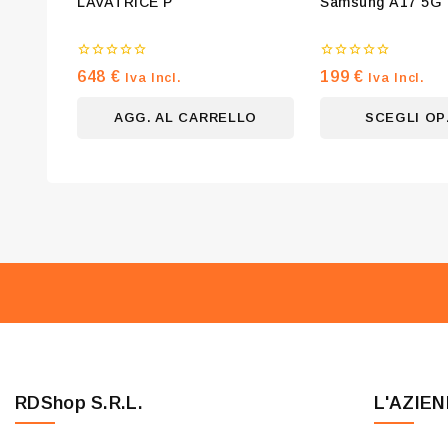
LAVATRICE P
Samsung A17 5G 
0
0
648
€
199
€
Iva Incl.
Iva Incl.
su
su
5
5
AGG. AL CARRELLO
SCEGLI OP
RDShop S.R.L.
L'AZIE