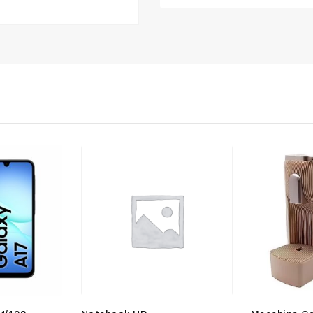
Join our newsle
20% off your 
Be the first to know abou
exclusive offers and the l
By subscribing, you agree t
Don't show thi