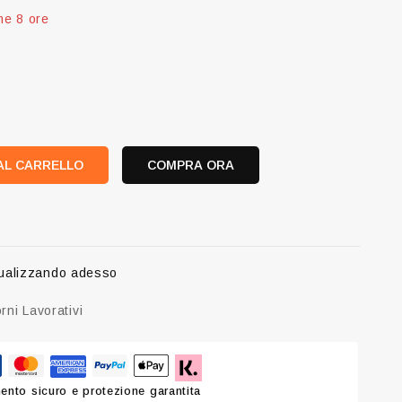
rsone hanno questo articolo nel carrello
AL CARRELLO
COMPRA ORA
ualizzando adesso
rni Lavorativi
nto sicuro e protezione garantita