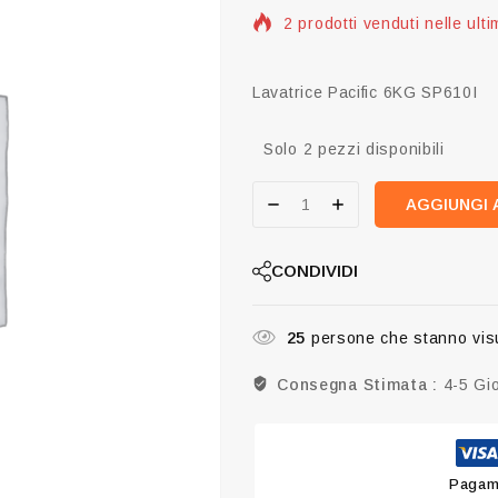
Vendita veloce! Più di 8 pe
Lavatrice Pacific 6KG SP610I
Solo 2 pezzi disponibili
AGGIUNGI 
CONDIVIDI
25
persone che stanno vis
Consegna Stimata :
4-5 Gio
Pagame