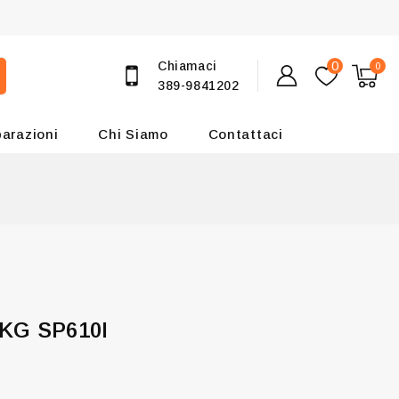
Chiamaci
0
0
389-9841202
parazioni
Chi Siamo
Contattaci
6KG SP610I
ime 8 ore