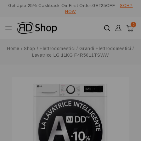
Get Upto 25% Cashback On First Order:GET25OFF -
SOHP
NOW
0
Home
/
Shop
/
Elettrodomestici
/
Grandi Elettrodomestici
/
Lavatrice LG 11KG F4R5011TSWW