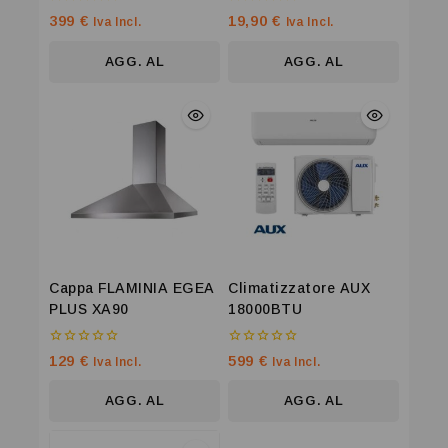
0
0
399
€
19,90
€
Iva Incl.
Iva Incl.
su
su
5
5
AGG. AL
AGG. AL
CARRELLO
CARRELLO
Cappa FLAMINIA EGEA
Climatizzatore AUX
PLUS XA90
18000BTU
0
0
129
€
599
€
Iva Incl.
Iva Incl.
su
su
5
5
AGG. AL
AGG. AL
CARRELLO
CARRELLO