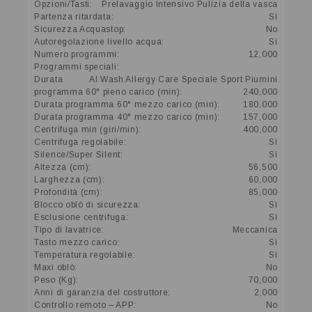
Opzioni/Tasti:
Prelavaggio Intensivo Pulizia della vasca
Partenza ritardata:
Sì
Sicurezza Acquastop:
No
Autoregolazione livello acqua:
Sì
Numero programmi:
12,000
Programmi speciali:
Durata
AI Wash Allergy Care Speciale Sport Piumini
programma 60° pieno carico (min):
240,000
Durata programma 60° mezzo carico (min):
180,000
Durata programma 40° mezzo carico (min):
157,000
Centrifuga min (giri/min):
400,000
Centrifuga regolabile:
Sì
Silence/Super Silent:
Sì
Altezza (cm):
56,500
Larghezza (cm):
60,000
Profondità (cm):
85,000
Blocco oblò di sicurezza:
Sì
Esclusione centrifuga:
Sì
Tipo di lavatrice:
Meccanica
Tasto mezzo carico:
Sì
Temperatura regolabile:
Sì
Maxi oblò:
No
Peso (Kg):
70,000
Anni di garanzia del costruttore:
2,000
Controllo remoto – APP:
No