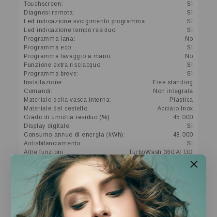
Touchscreen:
Sì
Diagnosi remota:
Sì
Led indicazione svolgimento programma:
Sì
Led indicazione tempo residuo:
Sì
Programma lana:
No
Programma eco:
Sì
Programma lavaggio a mano:
No
Funzione extra risciacquo:
Sì
Programma breve:
Sì
Installazione:
Free standing
Comandi:
Non integrata
Materiale della vasca interna:
Plastica
Materiale del cestello:
Acciaio Inox
Grado di umidità residuo (%):
45,000
Display digitale:
Sì
Consumo annuo di energia (kWh):
48,000
Antisbilanciamento:
Sì
Altre funzioni:
TurboWash 360 AI DD
Altre descrizioni strutturali:
Porta in vetro temperato Cestello a bolle Agitatori e
sollevatori in acciaio inox Angolo di apertura dell’oblò
150°
Presentazione
Illustrazione:
Risparmia più energia Abbiamo a cuore l’efficienza dei