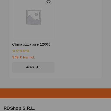
Climatizzatore 12000
0
349
€
Iva Incl.
su
5
AGG. AL
CARRELLO
RDShop S.R.L.