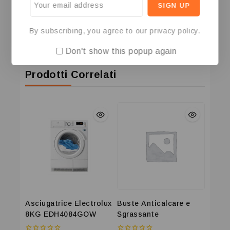
Quantità minima ordinabile:
1,000
Multipli di incremento:
1,000
Aliquota IVA:
22,000
By subscribing, you agree to our privacy policy.
Mesi garanzia:
24,00
Don't show this popup again
Prodotti Correlati
Asciugatrice Electrolux
Buste Anticalcare e
8KG EDH4084GOW
Sgrassante