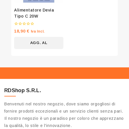
Alimentatore Devia
Tipo C 20W
0
18,90
€
Iva Incl.
su
5
AGG. AL
CARRELLO
RDShop S.R.L.
Benvenuti nel nostro negozio, dove siamo orgogliosi di
fornire prodotti eccezionali e un servizio clienti senza pari.
Il nostro negozio è un paradiso per coloro che apprezzano
la qualità, lo stile e l'innovazione.