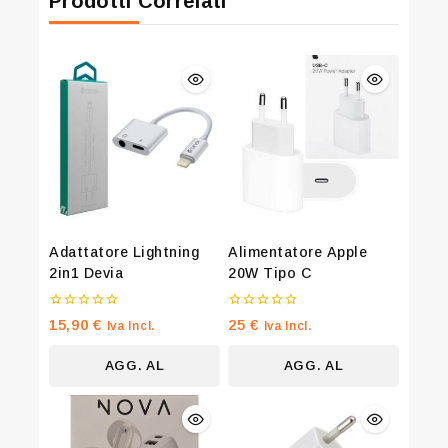
Prodotti Correlati
Adattatore Lightning
Alimentatore Apple
2in1 Devia
20W Tipo C
0
0
15,90
€
25
€
Iva Incl.
Iva Incl.
su
su
5
5
AGG. AL
AGG. AL
CARRELLO
CARRELLO