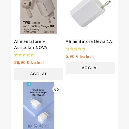
Alimentatore +
Alimentatore Devia 1A
Auricolari NOVA
0
5,90
€
Iva Incl.
su
0
39,90
€
Iva Incl.
5
su
AGG. AL
5
AGG. AL
CARRELLO
CARRELLO