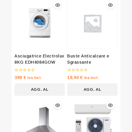
Asciugatrice Electrolux
Buste Anticalcare e
8KG EDH4084GOW
Sgrassante
0
0
399
€
19,90
€
Iva Incl.
Iva Incl.
su
su
5
5
AGG. AL
AGG. AL
CARRELLO
CARRELLO