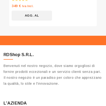
0
349
€
Iva Incl.
su
5
AGG. AL
CARRELLO
RDShop S.R.L.
Benvenuti nel nostro negozio, dove siamo orgogliosi di
fornire prodotti eccezionali e un servizio clienti senza pari.
Il nostro negozio è un paradiso per coloro che apprezzano
la qualità, lo stile e l'innovazione.
L'AZIENDA