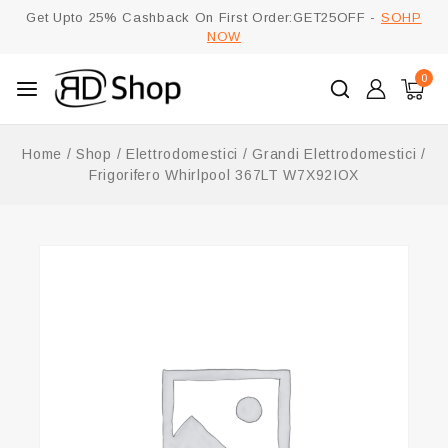
Get Upto 25% Cashback On First Order:GET25OFF -
SOHP
NOW
0
Home
/
Shop
/
Elettrodomestici
/
Grandi Elettrodomestici
/
Frigorifero Whirlpool 367LT W7X92IOX