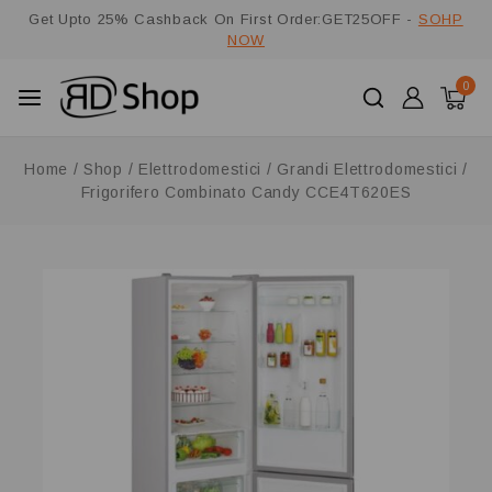
Get Upto 25% Cashback On First Order:GET25OFF -
SOHP
NOW
0
Home
/
Shop
/
Elettrodomestici
/
Grandi Elettrodomestici
/
Frigorifero Combinato Candy CCE4T620ES