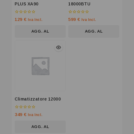
PLUS XA90
18000BTU
0
0
129
€
599
€
Iva Incl.
Iva Incl.
su
su
5
5
AGG. AL
AGG. AL
CARRELLO
CARRELLO
Climatizzatore 12000
0
349
€
Iva Incl.
su
5
AGG. AL