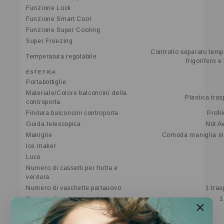
Funzione Lock
Funzione Smart Cool
Funzione Super Cooling
Super Freezing
Controllo separato temp
Temperatura regolabile
frigorifero e
ESTETICA
Portabottiglie
Materiale/Colore balconcini della
Plastica tra
controporta
Finitura balconcini controporta
Profil
Guida telescopica
Not Av
Maniglie
Comoda maniglia in
Ice maker
Luce
Numero di cassetti per frutta e
verdura
Numero di vaschette partauovo
1 tras
Numero di porta-ghiaccio
1
Porta reversibile
Finitura ripiani