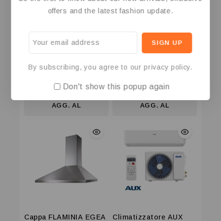
offers and the latest fashion update.
Asciugatrice Electrolux
Buste Anticalcare e
8KG EDH4084GOW
Sgrassante
By subscribing, you agree to our privacy policy.
0
0
399
€
19,90
€
Don't show this popup again
Iva Incl.
Iva Incl.
su
su
5
5
AGG. AL
AGG. AL
CARRELLO
CARRELLO
Cappa FLAMINIA EGEA
Climatizzatore AUX