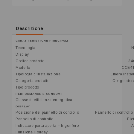
Descrizione
CARATTERISTICHE PRINCIPALI
Tecnologia
N
Display
Codice prodotto
34
Modello
CCE4
Tipologia d’installazione
Libera insta
Categoria prodotto
Congelator
Tipo prodotto
PERFORMANCE E CONSUMI
Classe di efficienza energetica
DISPLAY
Posizione del pannello di controllo
Pannello di controllo
Pannello di controllo
Ele
Indicatore porta aperta – frigorifero
A
Funzione Holiday