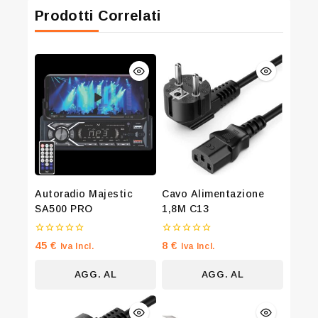
Prodotti Correlati
Autoradio Majestic
Cavo Alimentazione
SA500 PRO
1,8M C13
0
0
45
€
8
€
Iva Incl.
Iva Incl.
su
su
5
5
AGG. AL
AGG. AL
CARRELLO
CARRELLO