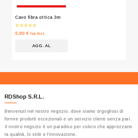
Don't show this popup again
Cavo fibra ottica 3m
0
5,90
€
Iva Incl.
su
5
AGG. AL
CARRELLO
RDShop S.R.L.
Benvenuti nel nostro negozio, dove siamo orgogliosi di
fornire prodotti eccezionali e un servizio clienti senza pari.
Il nostro negozio è un paradiso per coloro che apprezzano
la qualità, lo stile e l'innovazione.