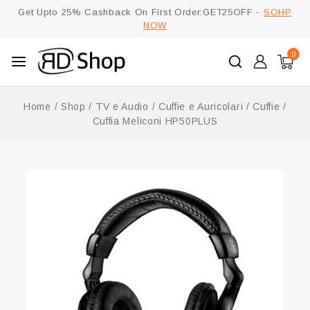
Get Upto 25% Cashback On First Order:GET25OFF -
SOHP
NOW
0
Home
/
Shop
/
TV e Audio
/
Cuffie e Auricolari
/
Cuffie
/
Cuffia Meliconi HP50PLUS