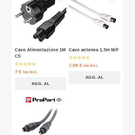
Cavo Alimentazione 1M
Cavo antenna 1,5m M/F
C5
0
7,99
€
Iva Incl.
su
0
Join our newsletter and get 20% off
7
€
Iva Incl.
5
su
AGG. AL
5
your first order
AGG. AL
CARRELLO
CARRELLO
Be the first to know about our new arrivals, exclusive
offers and the latest fashion update.
By subscribing, you agree to our privacy policy.