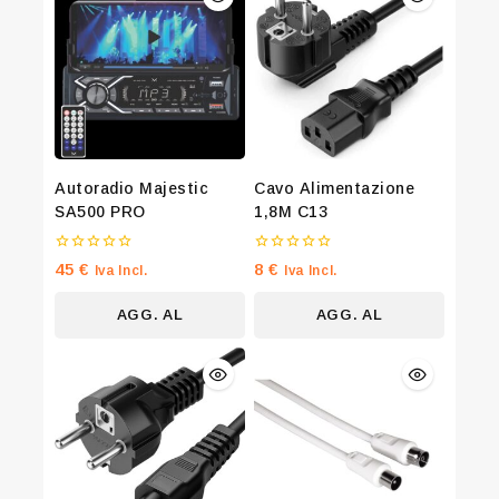
Autoradio Majestic
Cavo Alimentazione
SA500 PRO
1,8M C13
0
0
45
€
8
€
Iva Incl.
Iva Incl.
su
su
5
5
AGG. AL
AGG. AL
CARRELLO
CARRELLO