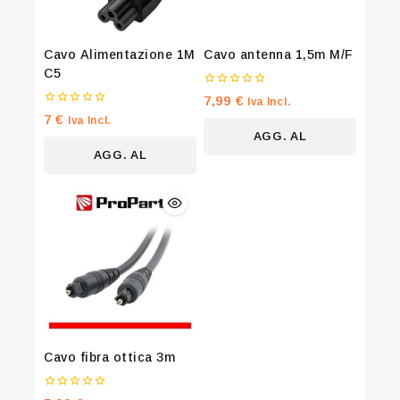
Cavo Alimentazione 1M
Cavo antenna 1,5m M/F
C5
0
7,99
€
Iva Incl.
su
0
7
€
Iva Incl.
5
su
AGG. AL
5
AGG. AL
CARRELLO
Join our newsletter and get 20% off
CARRELLO
your first order
Be the first to know about our new arrivals, exclusive
offers and the latest fashion update.
By subscribing, you agree to our privacy policy.
Cavo fibra ottica 3m
Don't show this popup again
0