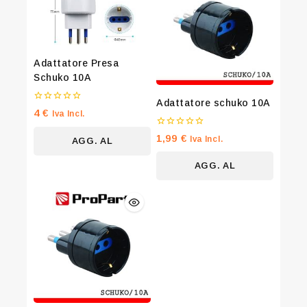
Don't show this popup again
Adattatore Presa
Schuko 10A
Adattatore schuko 10A
0
4
€
Iva Incl.
su
5
0
1,99
€
Iva Incl.
AGG. AL
su
5
CARRELLO
AGG. AL
CARRELLO