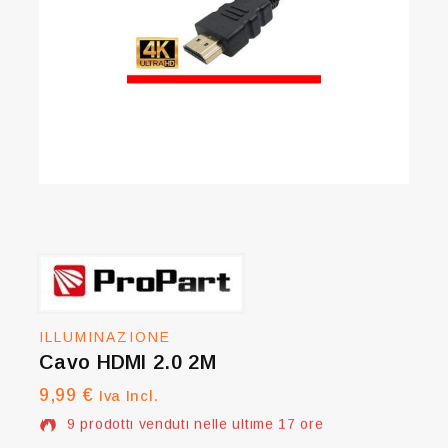
ILLUMINAZIONE
Cavo HDMI 2.0 2M
9,99
€
9 prodotti venduti nelle ultime 17 ore
Iva Incl.
Vendita veloce! 1 hanno questo articolo nel