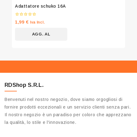
Adattatore schuko 16A
0
1,99
€
Iva Incl.
su
5
AGG. AL
CARRELLO
RDShop S.R.L.
Benvenuti nel nostro negozio, dove siamo orgogliosi di
fornire prodotti eccezionali e un servizio clienti senza pari.
Il nostro negozio è un paradiso per coloro che apprezzano
la qualità, lo stile e l'innovazione.