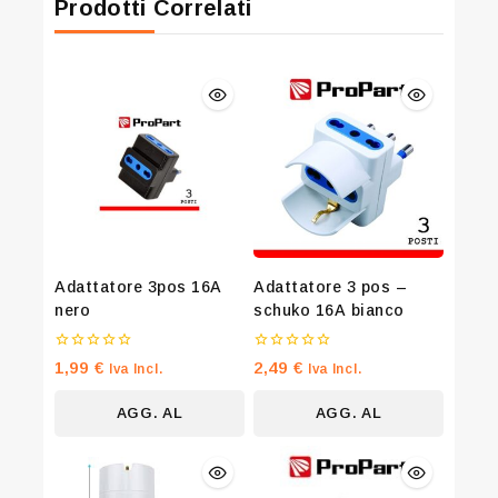
Prodotti Correlati
Join our newsletter and get 20% off
your first order
Adattatore 3pos 16A
Adattatore 3 pos –
nero
schuko 16A bianco
Be the first to know about our new arrivals, exclusive
offers and the latest fashion update.
0
0
1,99
€
2,49
€
Iva Incl.
Iva Incl.
su
su
5
5
AGG. AL
AGG. AL
CARRELLO
CARRELLO
By subscribing, you agree to our privacy policy.