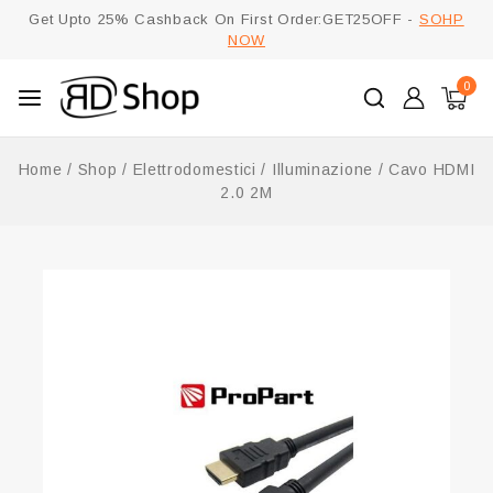
Get Upto 25% Cashback On First Order:GET25OFF -
SOHP
NOW
0
Home
/
Shop
/
Elettrodomestici
/
Illuminazione
/
Cavo HDMI
2.0 2M