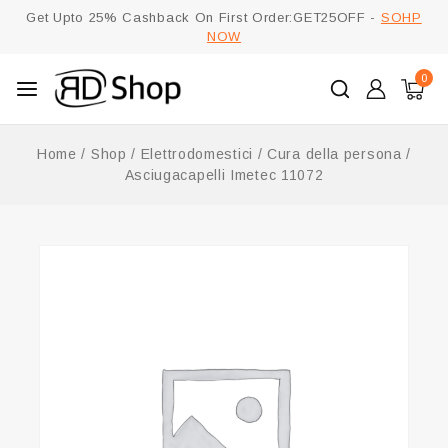
Get Upto 25% Cashback On First Order:GET25OFF -
SOHP
NOW
0
Home
/
Shop
/
Elettrodomestici
/
Cura della persona
/
Asciugacapelli Imetec 11072