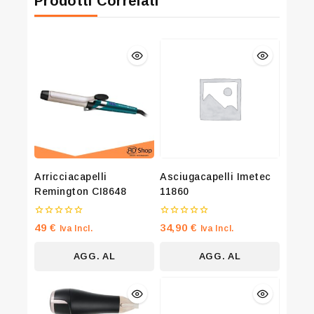
Prodotti Correlati
Arricciacapelli
Asciugacapelli Imetec
Remington CI8648
11860
0
0
49
€
34,90
€
Iva Incl.
Iva Incl.
su
su
5
5
AGG. AL
AGG. AL
CARRELLO
CARRELLO