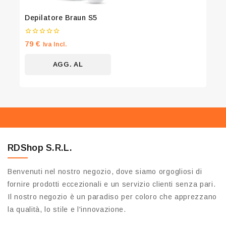
Depilatore Braun S5
0
79
€
Iva Incl.
su
5
AGG. AL
CARRELLO
RDShop S.R.L.
Benvenuti nel nostro negozio, dove siamo orgogliosi di
fornire prodotti eccezionali e un servizio clienti senza pari.
Il nostro negozio è un paradiso per coloro che apprezzano
la qualità, lo stile e l'innovazione.