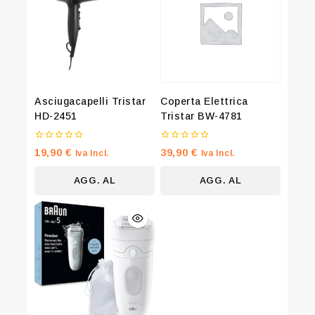
Asciugacapelli Tristar
Coperta Elettrica
HD-2451
Tristar BW-4781
0
0
19,90
€
39,90
€
Iva Incl.
Iva Incl.
su
su
5
5
AGG. AL
AGG. AL
CARRELLO
CARRELLO