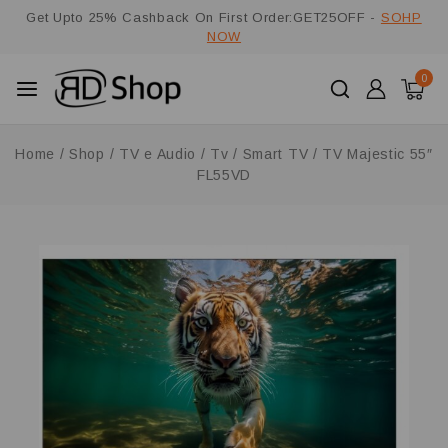
Get Upto 25% Cashback On First Order:GET25OFF -
SOHP
NOW
0
Home
/
Shop
/
TV e Audio
/
Tv
/
Smart TV
/
TV Majestic 55″
FL55VD