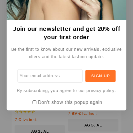
SA500 PRO
1,8M C13
0
0
45
€
8
€
Iva Incl.
Iva Incl.
su
su
5
5
Join our newsletter and get 20% off
AGG. AL
AGG. AL
your first order
CARRELLO
CARRELLO
Be the first to know about our new arrivals, exclusive
offers and the latest fashion update.
By subscribing, you agree to our privacy policy.
Cavo Alimentazione 1M
Cavo antenna 1,5m M/F
Don't show this popup again
C5
0
7,99
€
Iva Incl.
su
0
7
€
Iva Incl.
5
su
AGG. AL
5
AGG. AL
CARRELLO