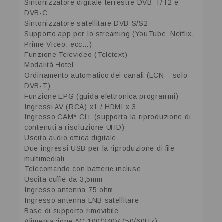
Sintonizzatore digitale terrestre DVB-T/T2 e
DVB-C
Sintonizzatore satellitare DVB-S/S2
Supporto app per lo streaming (YouTube, Netflix,
Prime Video, ecc…)
Funzione Televideo (Teletext)
Modalità Hotel
Ordinamento automatico dei canali (LCN – solo
DVB-T)
Funzione EPG (guida elettronica programmi)
Ingressi AV (RCA) x1 / HDMI x 3
Ingresso CAM* CI+ (supporta la riproduzione di
contenuti a risoluzione UHD)
Uscita audio ottica digitale
Due ingressi USB per la riproduzione di file
multimediali
Telecomando con batterie incluse
Uscita cuffie da 3,5mm
Ingresso antenna 75 ohm
Ingresso antenna LNB satellitare
Base di supporto rimovibile
Alimentazione AC 100/240V (50/60Hz)