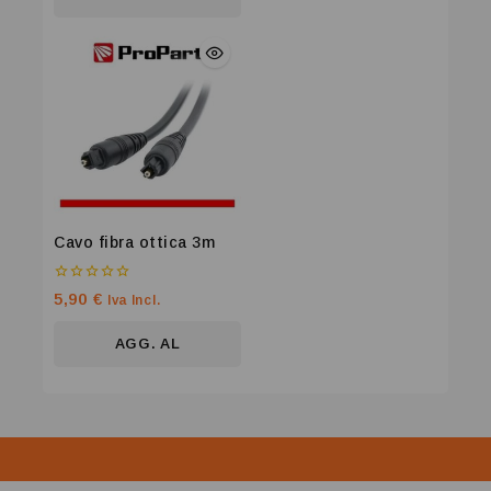
CARRELLO
Cavo fibra ottica 3m
0
5,90
€
Iva Incl.
su
5
AGG. AL
CARRELLO