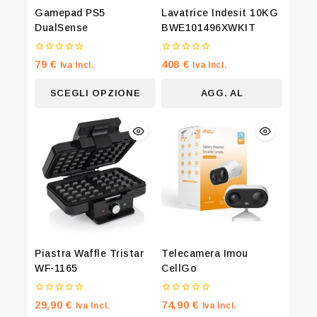
Gamepad PS5
Lavatrice Indesit 10KG
DualSense
BWE101496XWKIT
0
0
79
€
408
€
Iva Incl.
Iva Incl.
su
su
5
5
Join our newsletter and get 20% off
SCEGLI OPZIONE
AGG. AL
your first order
CARRELLO
Be the first to know about our new arrivals, exclusive
offers and the latest fashion update.
By subscribing, you agree to our privacy policy.
Piastra Waffle Tristar
Telecamera Imou
Don't show this popup again
WF-1165
CellGo
0
0
29,90
€
74,90
€
Iva Incl.
Iva Incl.
su
su