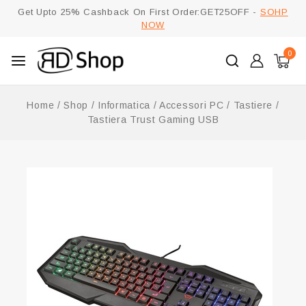
Get Upto 25% Cashback On First Order:GET25OFF -
SOHP
NOW
0
Home
/
Shop
/
Informatica
/
Accessori PC
/
Tastiere
/
Tastiera Trust Gaming USB