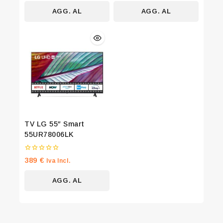
5
5
AGG. AL
AGG. AL
CARRELLO
CARRELLO
TV LG 55″ Smart
55UR78006LK
0
389
€
Iva Incl.
su
5
AGG. AL
CARRELLO