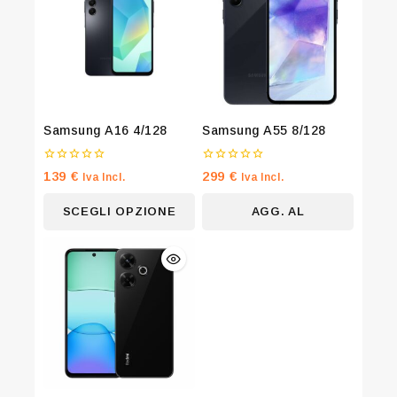
your first order
Be the first to know about our new arrivals, exclusive
offers and the latest fashion update.
Samsung A16 4/128
Samsung A55 8/128
By subscribing, you agree to our privacy policy.
0
0
139
€
299
€
Iva Incl.
Iva Incl.
su
su
5
5
Don't show this popup again
SCEGLI OPZIONE
AGG. AL
CARRELLO