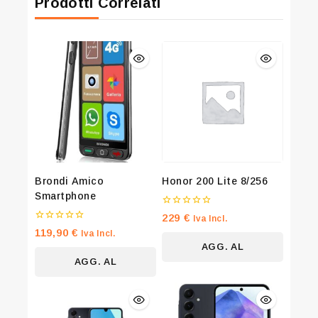
Prodotti Correlati
Brondi Amico
Honor 200 Lite 8/256
Smartphone
0
229
€
Iva Incl.
su
0
119,90
€
Iva Incl.
5
su
AGG. AL
5
AGG. AL
CARRELLO
CARRELLO
Join our newsletter and get 20% off