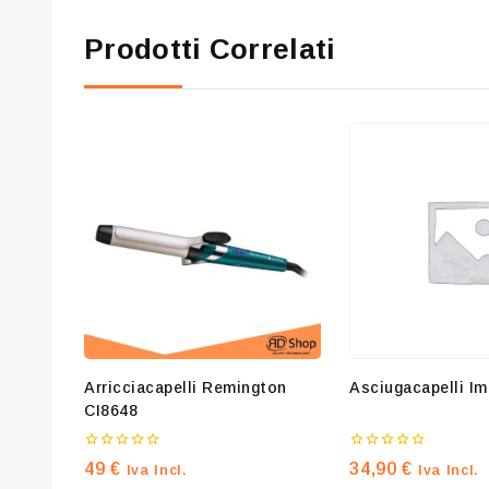
Prodotti Correlati
Arricciacapelli Remington
Asciugacapelli I
CI8648
0
0
49
€
34,90
€
Iva Incl.
Iva Incl.
su
su