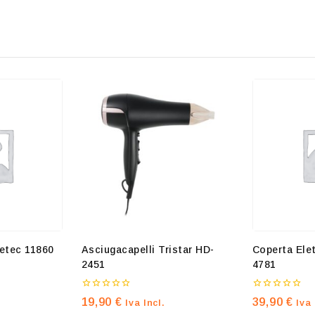
By subscribing, you agree t
Don't show thi
metec 11860
Asciugacapelli Tristar HD-
Coperta Elet
2451
4781
0
0
19,90
€
39,90
€
Iva Incl.
Iva 
su
su