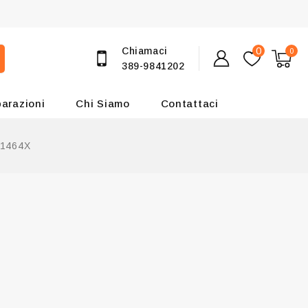
Chiamaci
0
0
389-9841202
parazioni
Chi Siamo
Contattaci
11464X