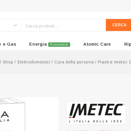
CERCA
e e Gas
Energia
Atomic Care
Ri
Rinnovabile
/
Shop
/
Elettrodomestici
/
Cura della persona
/
Piastra Imetec 