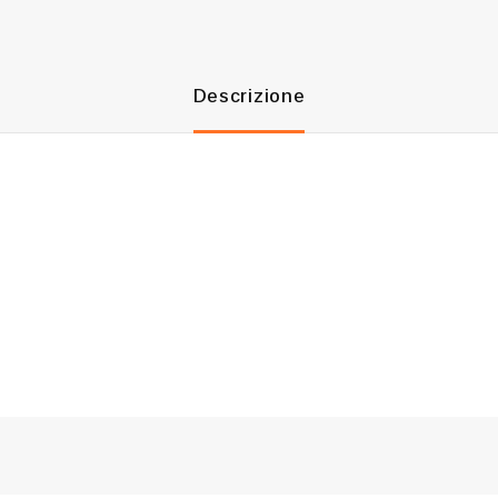
Descrizione
Join our newsle
20% off your 
Be the first to know abou
exclusive offers and the l