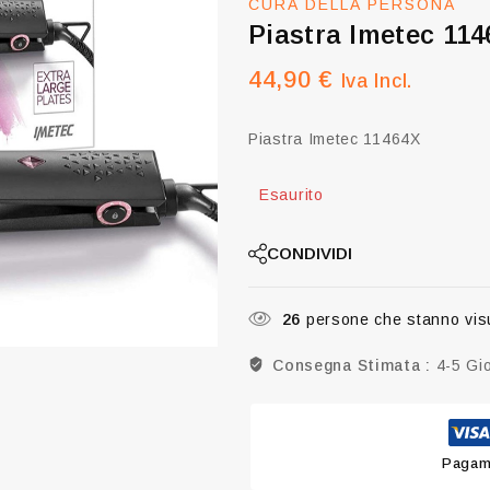
CURA DELLA PERSONA
Piastra Imetec 11
44,90
€
Iva Incl.
Piastra Imetec 11464X
Esaurito
CONDIVIDI
26
persone che stanno vis
Consegna Stimata :
4-5 Gio
Pagame