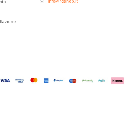
info@rdshop.it
nto
llazione