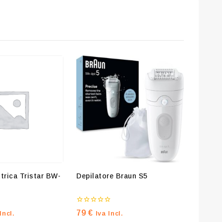
o our privacy policy.
s popup again
trica Tristar BW-
Depilatore Braun S5
0
79
€
Incl.
Iva Incl.
su