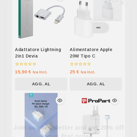
Adattatore Lightning
Alimentatore Apple
2in1 Devia
20W Tipo C
0
0
15,90
€
25
€
Iva Incl.
Iva Incl.
su
su
5
5
AGG. AL
AGG. AL
CARRELLO
CARRELLO
Join our newsletter and get 20% off
your first order