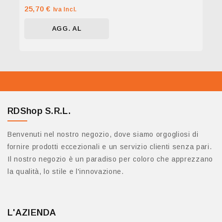
0
25,70
€
Iva Incl.
su
5
AGG. AL
CARRELLO
RDShop S.R.L.
Benvenuti nel nostro negozio, dove siamo orgogliosi di
fornire prodotti eccezionali e un servizio clienti senza pari.
Il nostro negozio è un paradiso per coloro che apprezzano
la qualità, lo stile e l'innovazione.
L'AZIENDA