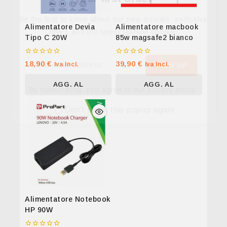
Be the first to know about our new arrivals, exclusive
Alimentatore Devia
Alimentatore macbook
offers and the latest fashion update.
Tipo C 20W
85w magsafe2 bianco
0
0
18,90
€
39,90
€
Iva Incl.
Iva Incl.
su
su
5
5
AGG. AL
AGG. AL
By subscribing, you agree to our privacy policy.
CARRELLO
CARRELLO
Don't show this popup again
Alimentatore Notebook
HP 90W