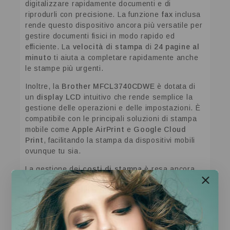
digitalizzare rapidamente documenti e di
riprodurli con precisione. La funzione
fax
inclusa
rende questo dispositivo ancora più versatile per
gestire documenti fisici in modo rapido ed
efficiente. La
velocità di stampa
di
24 pagine al
minuto
ti aiuta a completare rapidamente anche
le stampe più urgenti.
Inoltre, la
Brother MFCL3740CDWE
è dotata di
un
display LCD
intuitivo che rende semplice la
gestione delle operazioni e delle impostazioni. È
compatibile con le principali soluzioni di stampa
mobile come
Apple AirPrint
e
Google Cloud
Print
, facilitando la stampa da dispositivi mobili
ovunque tu sia.
La gestione dei
costi di stampa
è resa ancora
più efficiente grazie all’
opzione di cartucce a
lunga durata
, che ti consente di ridurre la
necessità di sostituzione frequente, risparmiando
tempo e denaro.