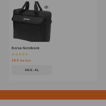
CARRELLO
CARRELLO
Borsa Notebook
0
19
€
Iva Incl.
su
5
AGG. AL
CARRELLO