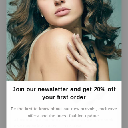
La
Brother MFCL3740CDWE
è la scelta ideale
per chi cerca una soluzione multifunzionale,
compatta e con elevate prestazioni, capace di
gestire le esigenze di stampa e documentazione
in modo rapido ed efficiente.
Prodotti Correlati
Join our newsletter and get 20% off
your first order
Be the first to know about our new arrivals, exclusive
offers and the latest fashion update.
Alimentatore macbook
Alimentatore Notebook
85w magsafe2 bianco
HP 90W