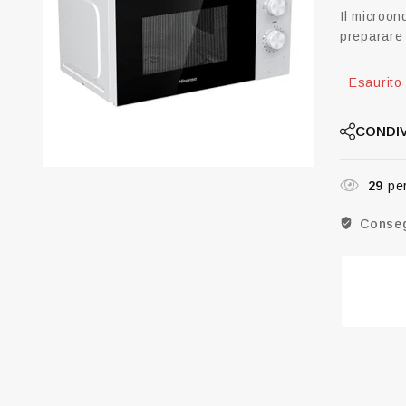
Il microon
preparare 
Esaurito
CONDIV
29
per
Conseg