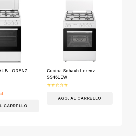
HAUB LORENZ
Cucina Schaub Lorenz
SS461EW
0
cl.
su
AGG. AL CARRELLO
5
AL CARRELLO