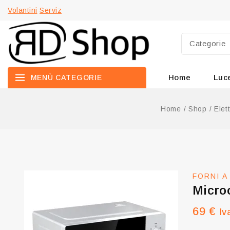
Volantini
Serviz
Home
Luc
MENÙ CATEGORIE
Home
/
Shop
/
Elet
FORNI 
Micro
69
€
Iv