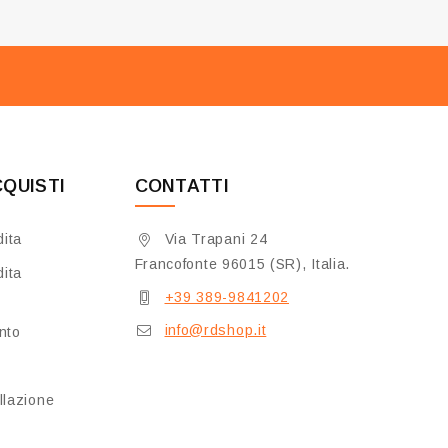
CQUISTI
CONTATTI
dita
Via Trapani 24
Francofonte 96015 (SR), Italia.
dita
+39 389-9841202
info@rdshop.it
nto
llazione