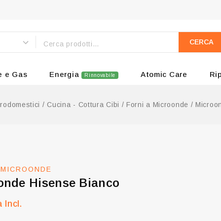
CERCA
e e Gas
Energia
Atomic Care
Ri
Rinnovabile
trodomestici
/
Cucina - Cottura Cibi
/
Forni a Microonde
/
Microo
A MICROONDE
onde Hisense Bianco
a Incl.