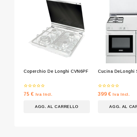
Coperchio De Longhi CVN6PF
Cucina DeLongh
0
0
75
€
399
€
Iva Incl.
Iva Incl.
su
su
5
5
AGG. AL CARRELLO
AGG. AL CA