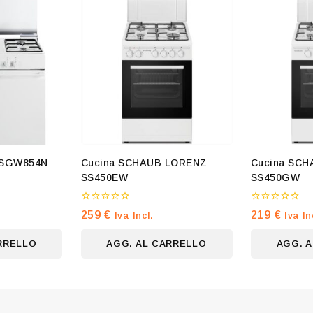
i SGW854N
Cucina SCHAUB LORENZ
Cucina SC
SS450EW
SS450GW
0
0
259
€
219
€
Iva Incl.
Iva In
su
su
5
5
RRELLO
AGG. AL CARRELLO
AGG. 