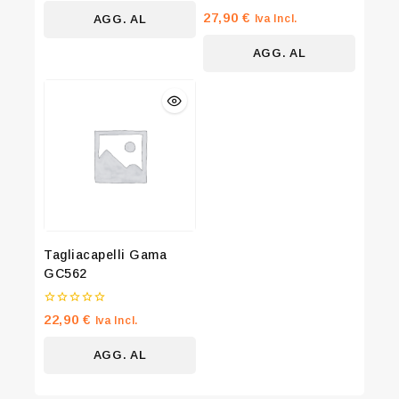
5
0
27,90
€
Iva Incl.
AGG. AL
su
5
CARRELLO
AGG. AL
CARRELLO
Tagliacapelli Gama
GC562
0
22,90
€
Iva Incl.
su
5
AGG. AL
CARRELLO