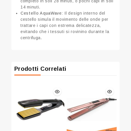
completo in soli 28 minuti, o pochi capi in soli
14 minuti.
Cestello AquaWave:
Il design interno del
cestello simula il movimento delle onde per
trattare i capi con estrema delicatezza,
evitando che i tessuti si rovinino durante la
centrifuga.
Prodotti Correlati
Join our newsletter and get 20% off
your first order
Be the first to know about our new arrivals, exclusive