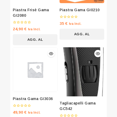
offers and the latest fashion update.
Piastra Frisè Gama
Piastra Gama GI0210
GI2080
0
35
€
Iva Incl.
su
0
24,90
€
Iva Incl.
5
su
By subscribing, you agree to our privacy policy.
AGG. AL
5
AGG. AL
CARRELLO
Don't show this popup again
CARRELLO
Piastra Gama GI3036
Tagliacapelli Gama
GC542
0
49,90
€
Iva Incl.
su