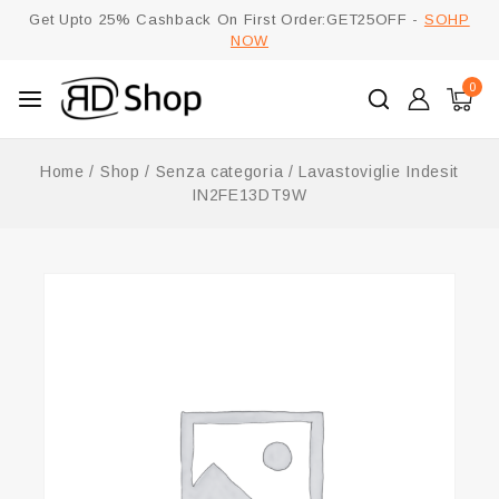
Get Upto 25% Cashback On First Order:GET25OFF -
SOHP
NOW
0
Home
/
Shop
/
Senza categoria
/
Lavastoviglie Indesit
IN2FE13DT9W