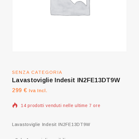
SENZA CATEGORIA
Lavastoviglie Indesit IN2FE13DT9W
299
€
Iva Incl.
14 prodotti venduti nelle ultime 7 ore
Vendita veloce! Più di 16 persone hanno questo
articolo nel carrello
Lavastoviglie Indesit IN2FE13DT9W