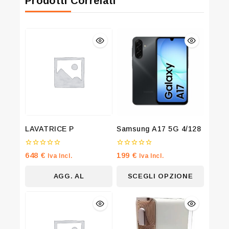
Prodotti Correlati
LAVATRICE P
Samsung A17 5G 4/128
0
0
648
€
199
€
Iva Incl.
Iva Incl.
su
su
5
5
AGG. AL
SCEGLI OPZIONE
CARRELLO