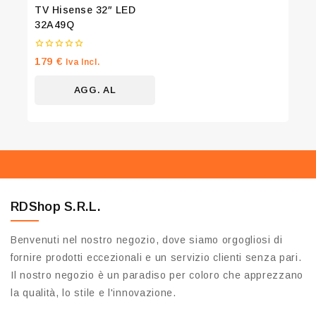
TV Hisense 32″ LED
32A49Q
0
179
€
Iva Incl.
su
5
AGG. AL
CARRELLO
RDShop S.R.L.
Benvenuti nel nostro negozio, dove siamo orgogliosi di
fornire prodotti eccezionali e un servizio clienti senza pari.
Il nostro negozio è un paradiso per coloro che apprezzano
la qualità, lo stile e l'innovazione.