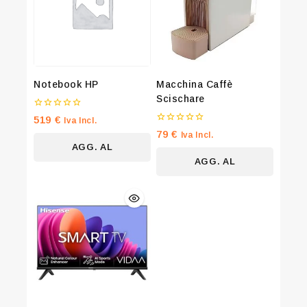
Notebook HP
Macchina Caffè
Scischare
0
519
€
Iva Incl.
su
0
79
€
Iva Incl.
5
su
AGG. AL
5
AGG. AL
CARRELLO
CARRELLO