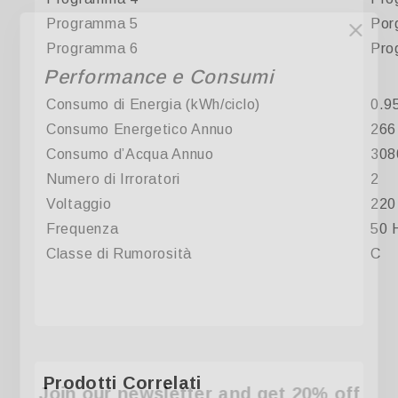
Programma 5
Por
Programma 6
Pro
Performance e Consumi
Consumo di Energia (kWh/ciclo)
0.9
Consumo Energetico Annuo
266
Consumo d’Acqua Annuo
308
Numero di Irroratori
2
Voltaggio
220
Frequenza
50 
Classe di Rumorosità
C
Prodotti Correlati
Join our newsletter and get 20% off