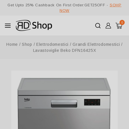
Get Upto 25% Cashback On First Order:GET25OFF -
SOHP
NOW
0
Home
/
Shop
/
Elettrodomestici
/
Grandi Elettrodomestici
/
Lavastoviglie Beko DFN16425X