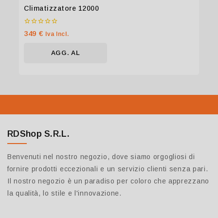
Climatizzatore 12000
0
349
€
Iva Incl.
su
5
AGG. AL
CARRELLO
RDShop S.R.L.
Benvenuti nel nostro negozio, dove siamo orgogliosi di
fornire prodotti eccezionali e un servizio clienti senza pari.
Il nostro negozio è un paradiso per coloro che apprezzano
la qualità, lo stile e l'innovazione.