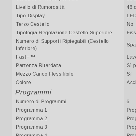
Livello di Rumorosità
46 
Tipo Display
LE
Terzo Cestello
No
Tipologia Regolazione Cestello Superiore
Fis
Numero di Supporti Ripiegabili (Cestello
Spa
Inferiore)
Fast+™
Lav
Partenza Ritardata
Sì 
Mezzo Carico Flessifibile
Sì
Colore
Acc
Programmi
Numero di Programmi
6
Programma 1
Pro
Programma 2
Pro
Programma 3
Pro
Programma 4
Pro