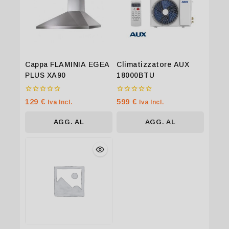
Cappa FLAMINIA EGEA
Climatizzatore AUX
PLUS XA90
18000BTU
0
0
129
€
599
€
Iva Incl.
Iva Incl.
su
su
5
5
AGG. AL
AGG. AL
CARRELLO
CARRELLO