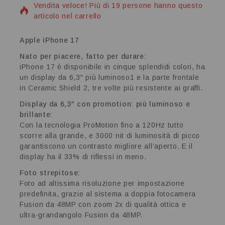
Vendita veloce! Più di 19 persone hanno questo
articolo nel carrello
Apple iPhone 17
Nato per piacere, fatto per durare:
iPhone 17 è disponibile in cinque splendidi colori, ha
un display da 6,3″ più luminoso1 e la parte frontale
in Ceramic Shield 2, tre volte più resistente ai graffi.
Display da 6,3″ con promotion: più luminoso e
brillante:
Con la tecnologia ProMotion fino a 120Hz tutto
scorre alla grande, e 3000 nit di luminosità di picco
garantiscono un contrasto migliore all’aperto. E il
display ha il 33% di riflessi in meno.
Foto strepitose:
Foto ad altissima risoluzione per impostazione
predefinita, grazie al sistema a doppia fotocamera
Fusion da 48MP con zoom 2x di qualità ottica e
ultra-grandangolo Fusion da 48MP.