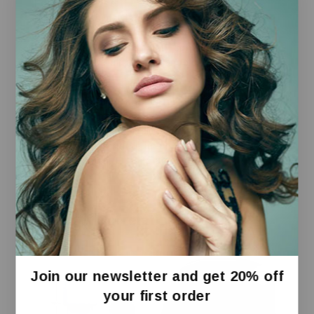
Foto strepitose:
Foto ad altissima risoluzione per impostazione
predefinita, grazie al sistema a doppia
fotocamera Fusion da 48MP con zoom 2x di
qualità ottica e ultra-grandangolo Fusion da
48MP.
Fotocamera frontale center stage da 18MP:
Ancora più modi per trovare l’inquadratura giusta.
Selfie di gruppo più facili, video con Acquisizione
doppia per riprendere in simultanea te e la scena
che hai davanti. E molto altro.
Prodotti Correlati
Join our newsletter and get 20% off
your first order