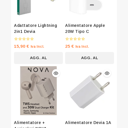
Adattatore Lightning
Alimentatore Apple
2in1 Devia
20W Tipo C
0
0
15,90
€
25
€
Iva Incl.
Iva Incl.
su
su
5
5
AGG. AL
AGG. AL
CARRELLO
CARRELLO
Alimentatore +
Alimentatore Devia 1A