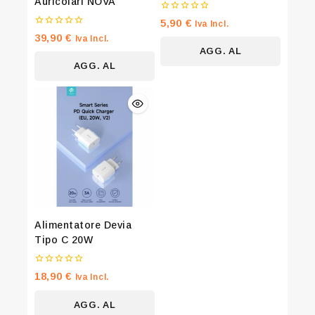
Auricolari NOVA
0
5,90
€
Iva Incl.
su
0
39,90
€
Iva Incl.
5
su
AGG. AL
5
AGG. AL
CARRELLO
CARRELLO
Alimentatore Devia
Tipo C 20W
0
18,90
€
Iva Incl.
su
5
AGG. AL