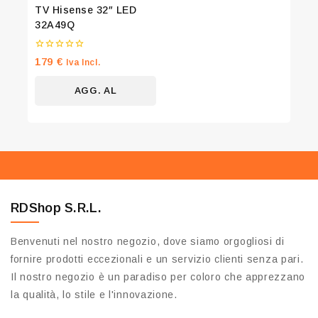
TV Hisense 32″ LED
Don't show this popup again
32A49Q
0
179
€
Iva Incl.
su
5
AGG. AL
CARRELLO
RDShop S.R.L.
Benvenuti nel nostro negozio, dove siamo orgogliosi di
fornire prodotti eccezionali e un servizio clienti senza pari.
Il nostro negozio è un paradiso per coloro che apprezzano
la qualità, lo stile e l'innovazione.