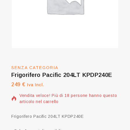
SENZA CATEGORIA
Frigorifero Pacific 204LT KPDP240E
249
€
3 prodotti venduti nelle ultime 14 ore
Iva Incl.
Vendita veloce! Più di 18 persone hanno questo
articolo nel carrello
Frigorifero Pacific 204LT KPDP240E