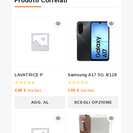
Prodotti Correlati
LAVATRICE P
Samsung A17 5G 4/128
0
0
648
€
199
€
Iva Incl.
Iva Incl.
su
su
5
5
AGG. AL
SCEGLI OPZIONE
CARRELLO