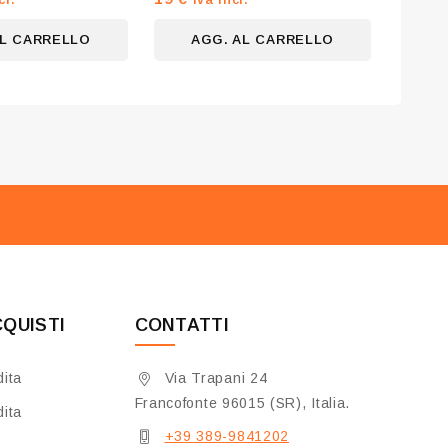
su
5
AL CARRELLO
AGG. AL CARRELLO
CQUISTI
CONTATTI
dita
Via Trapani 24
Francofonte 96015 (SR), Italia.
dita
+39 389-9841202