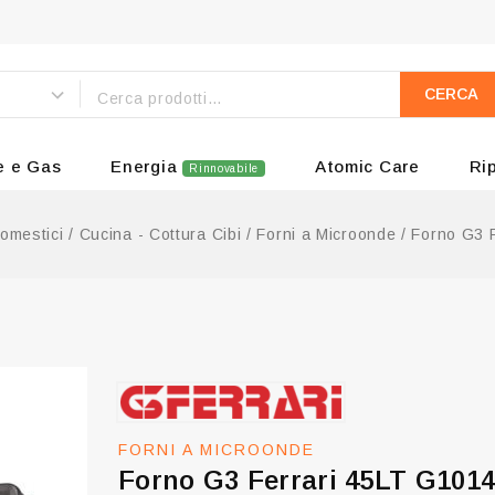
CERCA
e e Gas
Energia
Atomic Care
Ri
Rinnovabile
domestici
/
Cucina - Cottura Cibi
/
Forni a Microonde
/
Forno G3 
FORNI A MICROONDE
Forno G3 Ferrari 45LT G101