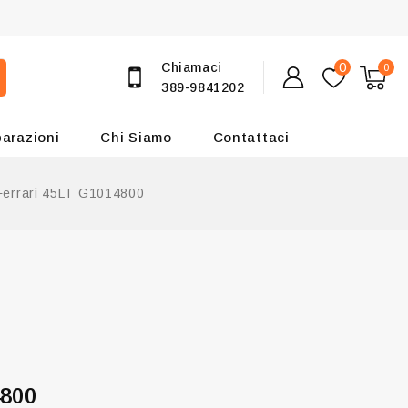
Chiamaci
0
0
389-9841202
parazioni
Chi Siamo
Contattaci
Ferrari 45LT G1014800
4800