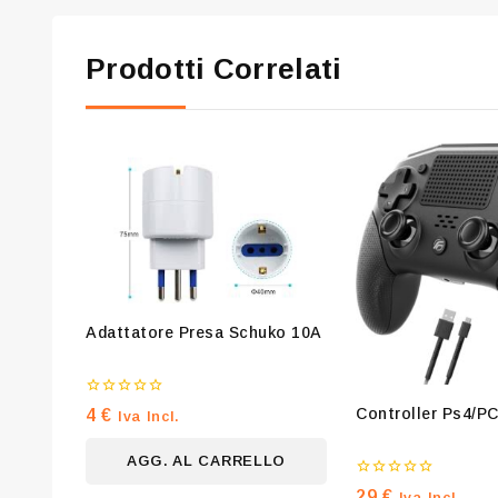
Prodotti Correlati
Adattatore Presa Schuko 10A
0
Controller Ps4/P
4
€
Iva Incl.
su
5
AGG. AL CARRELLO
0
29
€
Iva Incl.