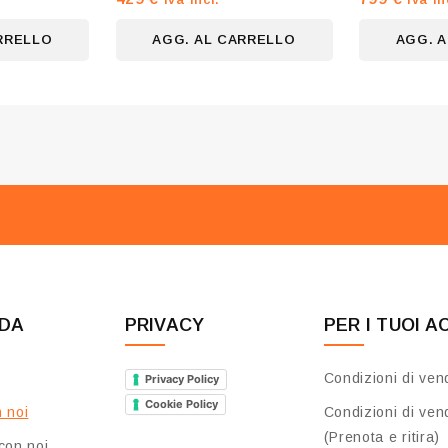
su
su
5
5
RRELLO
AGG. AL CARRELLO
AGG. 
NDA
PRIVACY
PER I TUOI A
Condizioni di ven
Privacy Policy
Cookie Policy
 noi
Condizioni di ven
(Prenota e ritira)
con noi