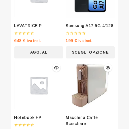
LAVATRICE P
Samsung A17 5G 4/128
0
0
648
€
199
€
Iva Incl.
Iva Incl.
su
su
5
5
AGG. AL
SCEGLI OPZIONE
CARRELLO
Notebook HP
Macchina Caffè
Scischare