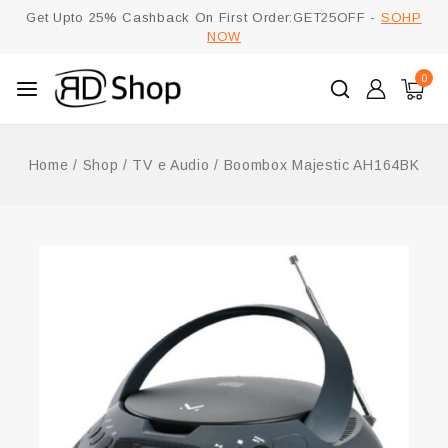
Get Upto 25% Cashback On First Order:GET25OFF -
SOHP
NOW
0
Home
/
Shop
/
TV e Audio
/
Boombox Majestic AH164BK