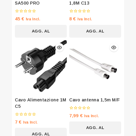
SA500 PRO
1,8M C13
0
0
45
€
8
€
Iva Incl.
Iva Incl.
su
su
5
5
Join our newsletter and get 20% off
AGG. AL
AGG. AL
your first order
CARRELLO
CARRELLO
Be the first to know about our new arrivals, exclusive
offers and the latest fashion update.
By subscribing, you agree to our privacy policy.
Cavo Alimentazione 1M
Cavo antenna 1,5m M/F
Don't show this popup again
C5
0
7,99
€
Iva Incl.
su
0
7
€
Iva Incl.
5
su
AGG. AL
5
AGG. AL
CARRELLO