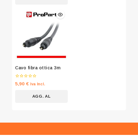
CARRELLO
Cavo fibra ottica 3m
0
5,90
€
Iva Incl.
su
5
AGG. AL
CARRELLO