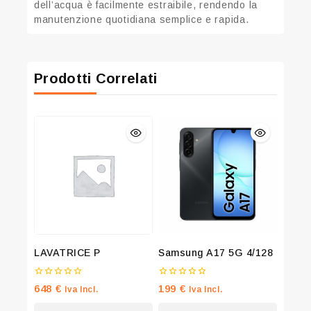
dell’acqua è facilmente estraibile, rendendo la
manutenzione quotidiana semplice e rapida.
Prodotti Correlati
LAVATRICE P
Samsung A17 5G 4/128
0
0
648
€
199
€
Iva Incl.
Iva Incl.
su
su
5
5