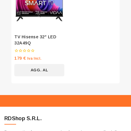
TV Hisense 32″ LED
32A49Q
0
179
€
Iva Incl.
su
5
AGG. AL
CARRELLO
RDShop S.R.L.